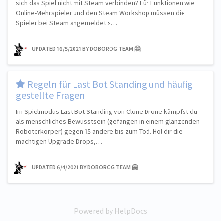
sich das Spiel nicht mit Steam verbinden? Für Funktionen wie
Online-Mehrspieler und den Steam Workshop müssen die
Spieler bei Steam angemeldet s…
UPDATED
16/5/2021
BY DOBOROG TEAM 🤗
​Regeln für Last Bot Standing und häufig
gestellte Fragen
Im Spielmodus Last Bot Standing von Clone Drone kämpfst du
als menschliches Bewusstsein (gefangen in einem glänzenden
Roboterkörper) gegen 15 andere bis zum Tod. Hol dir die
mächtigen Upgrade-Drops,…
UPDATED
6/4/2021
BY DOBOROG TEAM 🤗
Powered by HelpDocs
(opens in a new tab)