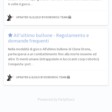
A volte il gioco…
UPDATED
16/5/2021
BY DOBOROG TEAM 🤗
​All'ultimo bullone - Regolamento e
domande frequenti
Nella modalità di gioco All'ultimo bullone di Clone Drone,
parteciperai a un combattimento fino alla morte insieme ad
altre 15 menti umane (intrappolate in luccicanti corpi robotici).
Conquista i pot…
UPDATED
6/4/2021
BY DOBOROG TEAM 🤗
Powered by HelpDocs
(opens in a new tab)